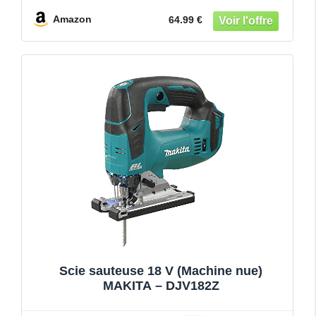
Inclinaison ± 45°, 6 vitesses, LED, coupe
du bois,plastique,Métal (Deux batteries）
Amazon
64.99 €
Scie sauteuse 18 V (Machine nue)
MAKITA – DJV182Z