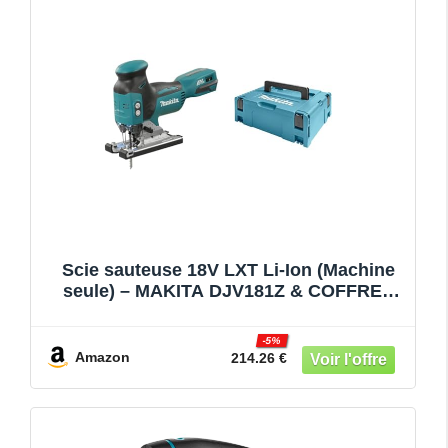
Scie sauteuse 18V LXT Li-Ion (Machine
seule) – MAKITA DJV181Z & COFFRET
MAKITA DE TRANSPORT MAKPAC2
395x295x157 MM (coffret nu) – 821550-0
-5%
Amazon
214.26 €