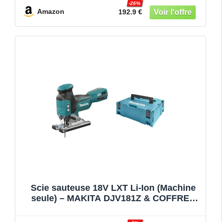
-26%
Amazon
192.9 €
Scie sauteuse 18V LXT Li-Ion (Machine
seule) – MAKITA DJV181Z & COFFRET
MAKITA DE TRANSPORT MAKPAC2
395x295x157 MM (coffret nu) – 821550-0