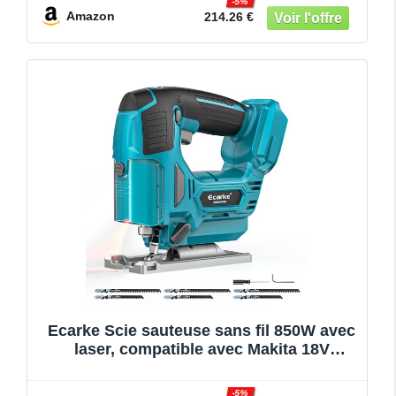
-5%
Amazon
214.26 €
Ecarke Scie sauteuse sans fil 850W avec
laser, compatible avec Makita 18V
batteries, 3000 tr/min, coupe à onglet 0-
45°, 3 modes pendulaires, vitesse
-5%