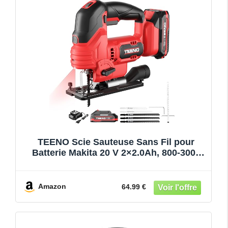
TEENO Scie Sauteuse Sans Fil pour
Batterie Makita 20 V 2×2.0Ah, 800-3000
SPM Scie Sauteuse Laser avec 5 lames,
Inclinaison ± 45°, 6 vitesses, LED, coupe
du bois,plastique,Métal (Deux batteries）
Amazon
64.99 €