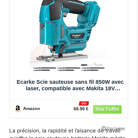
Ecarke Scie sauteuse sans fil 850W avec
laser, compatible avec Makita 18V
batteries, 3000 tr/min, coupe à onglet 0-
45°, 3 modes pendulaires, vitesse
-5%
réglable,6 lames incluses pour bois(sans
Amazon
68.99 €
batterie)
La précision, la rapidité et l’aisance de travail