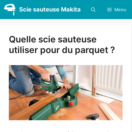
Aller
Scie sauteuse Makita
Menu
au
contenu
Quelle scie sauteuse
utiliser pour du parquet ?